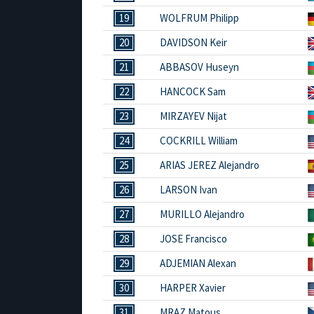
19
WOLFRUM Philipp
20
DAVIDSON Keir
21
ABBASOV Huseyn
22
HANCOCK Sam
23
MIRZAYEV Nijat
24
COCKRILL William
25
ARIAS JEREZ Alejandro
26
LARSON Ivan
27
MURILLO Alejandro
28
JOSE Francisco
29
ADJEMIAN Alexan
30
HARPER Xavier
31
MRAZ Matous