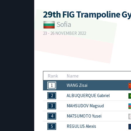
29th FIG Trampoline G
Sofia
23 - 26 NOVEMBER 2022
Rank
Name
1
WANG Zisai
2
ALBUQUERQUE Gabriel
3
MAHSUDOV Magsud
4
MATSUMOTO Yusei
5
REGULUS Alexis