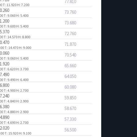
77.810
00
T: 11.920
H: 7.200
0.260
73.760
200
T: 9.060
H: 5.400
1.200
73.680
200
T: 9.600
H: 5.400
5.370
72.760
000
T: 14.570
H: 8.800
0.470
71.870
400
T: 14.470
H: 9.000
0.060
70.540
600
T: 9.060
H: 5.400
1.920
65.660
400
T: 6.620
H: 3.700
7.490
64.050
400
T: 9.490
H: 6.400
6.800
60.080
500
T: 4.900
H: 2.700
7.240
59.850
600
T: 4.840
H: 2.900
6.380
58.670
800
T: 4.880
H: 2.900
4.890
57.330
100
T: 4.690
H: 2.700
2.020
56.500
200
T: 15.920
H: 9.100