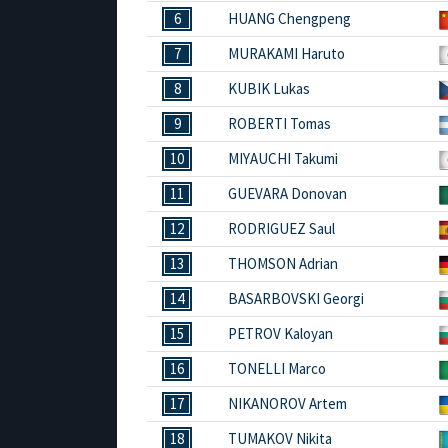
6
HUANG Chengpeng
7
MURAKAMI Haruto
8
KUBIK Lukas
9
ROBERTI Tomas
10
MIYAUCHI Takumi
11
GUEVARA Donovan
12
RODRIGUEZ Saul
13
THOMSON Adrian
14
BASARBOVSKI Georgi
15
PETROV Kaloyan
16
TONELLI Marco
17
NIKANOROV Artem
18
TUMAKOV Nikita