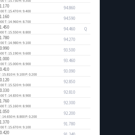
300
T: 15.750
H: 9.300
1.170
94.860
200
T: 15.470
H: 9.400
1.160
94.590
800
T: 14.960
H: 8.700
1.450
94.460
Q
800
T: 15.550
H: 8.800
1.780
94.270
700
T: 14.980
H: 9.100
0.990
93.500
500
T: 15.190
H: 9.600
1.000
93.460
300
T: 15.000
H: 8.900
0.410
93.090
: 15.810
H: 9.100
P: 0.200
0.120
92.850
300
T: 15.520
H: 9.000
0.330
92.810
400
T: 14.830
H: 8.900
1.760
92.300
500
T: 15.160
H: 8.900
1.050
92.200
: 14.650
H: 8.800
P: 0.200
1.370
91.780
700
T: 15.670
H: 9.100
0.420
91.240