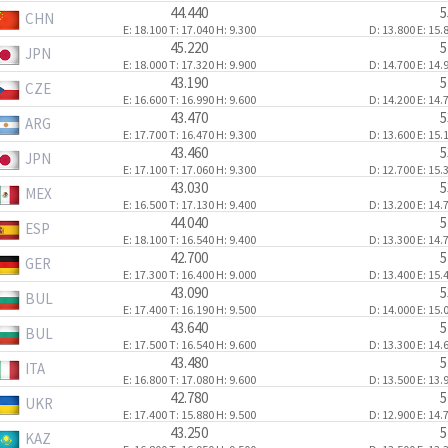
44.440
5
CHN
E: 18.100
T: 17.040
H: 9.300
D: 13.800
E: 15.
45.220
5
JPN
E: 18.000
T: 17.320
H: 9.900
D: 14.700
E: 14.
43.190
5
CZE
E: 16.600
T: 16.990
H: 9.600
D: 14.200
E: 14.
43.470
5
ARG
E: 17.700
T: 16.470
H: 9.300
D: 13.600
E: 15.
43.460
5
JPN
E: 17.100
T: 17.060
H: 9.300
D: 12.700
E: 15.
43.030
5
MEX
E: 16.500
T: 17.130
H: 9.400
D: 13.200
E: 14.
44.040
5
ESP
E: 18.100
T: 16.540
H: 9.400
D: 13.300
E: 14.
42.700
5
GER
E: 17.300
T: 16.400
H: 9.000
D: 13.400
E: 15.
43.090
5
BUL
E: 17.400
T: 16.190
H: 9.500
D: 14.000
E: 15.
43.640
5
BUL
E: 17.500
T: 16.540
H: 9.600
D: 13.300
E: 14.
43.480
5
ITA
E: 16.800
T: 17.080
H: 9.600
D: 13.500
E: 13.
42.780
5
UKR
E: 17.400
T: 15.880
H: 9.500
D: 12.900
E: 14.
43.250
5
KAZ