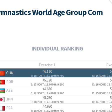
ymnastics World Age Group Com
INDIVIDUAL RANKING
Exercise 1
Exe
46.110
5
CHN
E: 18.700
T: 17.710
H: 9.700
D: 16.500
E: 15.
45.530
5
POR
E: 17.900
T: 18.030
H: 9.600
D: 16.000
E: 15.
44.630
5
AZE
E: 17.900
T: 17.430
H: 9.300
D: 15.800
E: 15.
45.250
5
JPN
E: 18.200
T: 17.350
H: 9.700
D: 14.700
E: 15.
44.950
5
FRA
E: 18.000
T: 17.250
H: 9.700
D: 14.000
E: 15.