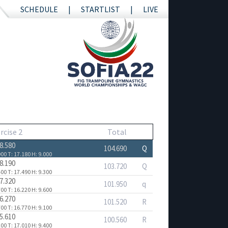
SCHEDULE
STARTLIST
LIVE
rcise 2
Total
8.580
104.690
Q
900
T: 17.180
H: 9.000
8.190
103.720
Q
400
T: 17.490
H: 9.300
7.320
101.950
q
700
T: 16.220
H: 9.600
6.270
101.520
R
700
T: 16.770
H: 9.100
5.610
100.560
R
200
T: 17.010
H: 9.400