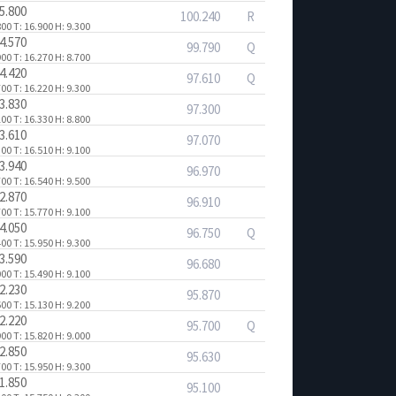
5.800
100.240
R
800
T: 16.900
H: 9.300
4.570
99.790
Q
900
T: 16.270
H: 8.700
4.420
97.610
Q
700
T: 16.220
H: 9.300
3.830
97.300
100
T: 16.330
H: 8.800
3.610
97.070
300
T: 16.510
H: 9.100
3.940
96.970
700
T: 16.540
H: 9.500
2.870
96.910
700
T: 15.770
H: 9.100
4.050
96.750
Q
400
T: 15.950
H: 9.300
3.590
96.680
000
T: 15.490
H: 9.100
2.230
95.870
600
T: 15.130
H: 9.200
2.220
95.700
Q
900
T: 15.820
H: 9.000
2.850
95.630
700
T: 15.950
H: 9.300
1.850
95.100