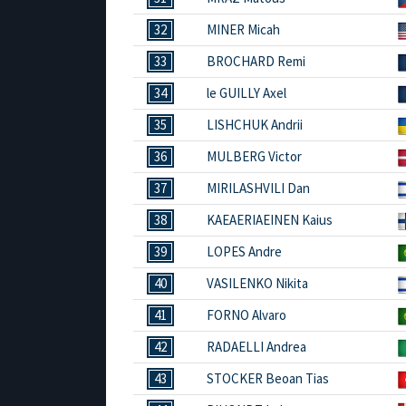
32
MINER Micah
33
BROCHARD Remi
34
le GUILLY Axel
35
LISHCHUK Andrii
36
MULBERG Victor
37
MIRILASHVILI Dan
38
KAEAERIAEINEN Kaius
39
LOPES Andre
40
VASILENKO Nikita
41
FORNO Alvaro
42
RADAELLI Andrea
43
STOCKER Beoan Tias