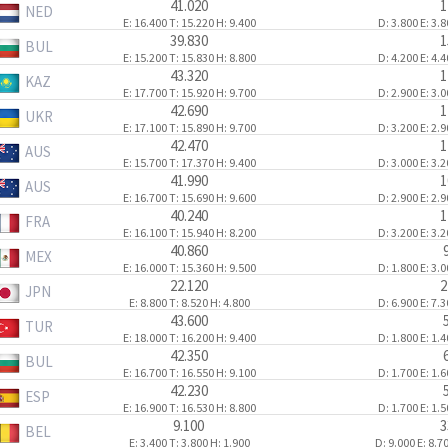
41.020
1
NED
E: 16.400
T: 15.220
H: 9.400
D: 3.800
E: 3.
39.830
1
BUL
E: 15.200
T: 15.830
H: 8.800
D: 4.200
E: 4.
43.320
1
KAZ
E: 17.700
T: 15.920
H: 9.700
D: 2.900
E: 3.
42.690
1
UKR
E: 17.100
T: 15.890
H: 9.700
D: 3.200
E: 2.
42.470
1
AUS
E: 15.700
T: 17.370
H: 9.400
D: 3.000
E: 3.
41.990
1
AUS
E: 16.700
T: 15.690
H: 9.600
D: 2.900
E: 2.
40.240
1
FRA
E: 16.100
T: 15.940
H: 8.200
D: 3.200
E: 3.
40.860
MEX
E: 16.000
T: 15.360
H: 9.500
D: 1.800
E: 3.
22.120
2
JPN
E: 8.800
T: 8.520
H: 4.800
D: 6.900
E: 7.
43.600
TUR
E: 18.000
T: 16.200
H: 9.400
D: 1.800
E: 1.
42.350
BUL
E: 16.700
T: 16.550
H: 9.100
D: 1.700
E: 1.
42.230
ESP
E: 16.900
T: 16.530
H: 8.800
D: 1.700
E: 1.
9.100
3
BEL
E: 3.400
T: 3.800
H: 1.900
D: 9.000
E: 8.7