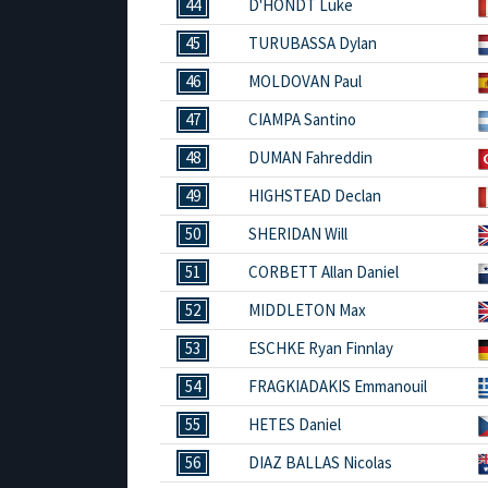
44
D'HONDT Luke
45
TURUBASSA Dylan
46
MOLDOVAN Paul
47
CIAMPA Santino
48
DUMAN Fahreddin
49
HIGHSTEAD Declan
50
SHERIDAN Will
51
CORBETT Allan Daniel
52
MIDDLETON Max
53
ESCHKE Ryan Finnlay
54
FRAGKIADAKIS Emmanouil
55
HETES Daniel
56
DIAZ BALLAS Nicolas