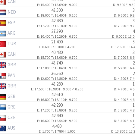
CAN
E: 15.400
T: 15.690
H: 9.000
D: 9.300
E: 9.3
43.500
3
NED
E: 18.000
T: 16.400
H: 9.100
D: 6.600
E: 9.
42.480
3
ESP
E: 17.200
T: 16.180
H: 9.100
D: 7.000
E: 9.
27.390
4
ARG
E: 10.400
T: 10.290
H: 6.700
D: 9.000
E: 13.
21.400
5
TUR
E: 8.600
T: 8.100
H: 4.700
D: 12.600
E: 14.
40.480
3
CAN
E: 15.700
T: 15.080
H: 9.700
D: 7.000
E: 8.
43.740
2
GBR
E: 17.800
T: 16.840
H: 9.100
D: 5.200
E: 6.
36.560
2
PAN
E: 12.600
T: 14.860
H: 9.100
D: 4.200
E: 7.
43.280
1
GBR
E: 17.500
T: 16.980
H: 9.000
P: 0.200
D: 4.700
E: 4.
42.610
1
GER
E: 16.800
T: 16.110
H: 9.700
D: 4.900
E: 4.
42.290
1
GRE
E: 17.200
T: 15.890
H: 9.200
D: 3.800
E: 4.
42.440
1
CZE
E: 16.600
T: 16.540
H: 9.300
D: 3.400
E: 4.
4.480
5
AUS
E: 1.700
T: 1.780
H: 1.000
D: 13.800
E: 13.