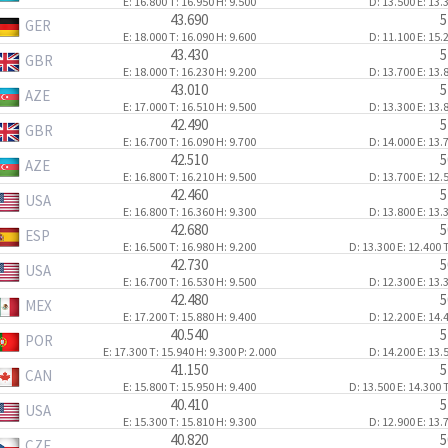
E: 16.800
T: 16.950
H: 9.500
D: 13.500
E: 13.
43.690
5
GER
E: 18.000
T: 16.090
H: 9.600
D: 11.100
E: 15.
43.430
5
GBR
E: 18.000
T: 16.230
H: 9.200
D: 13.700
E: 13.
43.010
5
AZE
E: 17.000
T: 16.510
H: 9.500
D: 13.300
E: 13.
42.490
5
GBR
E: 16.700
T: 16.090
H: 9.700
D: 14.000
E: 13.
42.510
5
AZE
E: 16.800
T: 16.210
H: 9.500
D: 13.700
E: 12.
42.460
5
USA
E: 16.800
T: 16.360
H: 9.300
D: 13.800
E: 13.
42.680
5
ESP
E: 16.500
T: 16.980
H: 9.200
D: 13.300
E: 12.400
T
42.730
5
USA
E: 16.700
T: 16.530
H: 9.500
D: 12.300
E: 13.
42.480
5
MEX
E: 17.200
T: 15.880
H: 9.400
D: 12.200
E: 14.
40.540
5
POR
E: 17.300
T: 15.940
H: 9.300
P: 2.000
D: 14.200
E: 13.
41.150
5
CAN
E: 15.800
T: 15.950
H: 9.400
D: 13.500
E: 14.300
T
40.410
5
USA
E: 15.300
T: 15.810
H: 9.300
D: 12.900
E: 13.
40.820
5
CZE