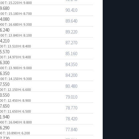
100
T: 15.220
H: 9.800
9.680
90.410
200
T: 15.180
H: 8.700
4.080
89.640
900
T: 16.680
H: 9.300
6.240
89.220
300
T: 13.840
H: 8.100
4.210
87.270
700
T: 13.510
H: 8.400
5.570
85.160
400
T: 14.970
H: 9.400
6.300
84.350
500
T: 13.900
H: 9.000
6.350
84.200
300
T: 14.150
H: 9.300
7.550
80.480
100
T: 12.150
H: 6.600
0.550
79.010
700
T: 12.450
H: 8.900
7.650
78.770
600
T: 11.650
H: 6.500
1.940
78.420
000
T: 16.040
H: 8.800
6.290
77.840
00
T: 10.890
H: 6.200
7.720