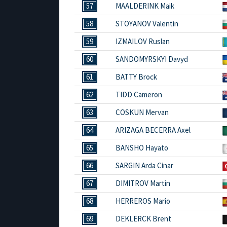
57
MAALDERINK Maik
58
STOYANOV Valentin
59
IZMAILOV Ruslan
60
SANDOMYRSKYI Davyd
61
BATTY Brock
62
TIDD Cameron
63
COSKUN Mervan
64
ARIZAGA BECERRA Axel
65
BANSHO Hayato
66
SARGIN Arda Cinar
67
DIMITROV Martin
68
HERREROS Mario
69
DEKLERCK Brent