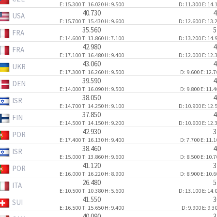
E: 15.300
T: 16.020
H: 9.500
D: 11.300
E: 14.
40.730
4
USA
E: 15.700
T: 15.430
H: 9.600
D: 12.600
E: 13.
35.560
5
FRA
E: 14.600
T: 13.860
H: 7.100
D: 13.200
E: 14.
42.980
4
FRA
E: 17.100
T: 16.480
H: 9.400
D: 12.000
E: 12.
43.060
4
UKR
E: 17.300
T: 16.260
H: 9.500
D: 9.600
E: 12.
39.590
4
DEN
E: 14.000
T: 16.090
H: 9.500
D: 9.800
E: 11.
38.050
4
ISR
E: 14.700
T: 14.250
H: 9.100
D: 10.900
E: 12.
37.850
4
FIN
E: 14.500
T: 14.150
H: 9.200
D: 10.600
E: 12.
42.930
3
POR
E: 17.400
T: 16.130
H: 9.400
D: 7.700
E: 11.
38.460
4
ISR
E: 15.000
T: 13.860
H: 9.600
D: 8.500
E: 10.
41.120
3
POR
E: 16.000
T: 16.220
H: 8.900
D: 8.900
E: 10.
26.480
5
ITA
E: 10.500
T: 10.380
H: 5.600
D: 13.100
E: 14.
41.550
3
SUI
E: 16.500
T: 15.650
H: 9.400
D: 9.900
E: 9.3
40.090
3