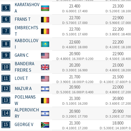
KARATASHOV
23.400
23.300
5
A
D: 6.000
E: 17.400
D: 5.200
E: 18.100
22.700
22.900
6
FRANS T
D: 5.700
E: 17.000
D: 5.900
E: 17.000
EMBRECHTS
22.700
22.200
7
T
D: 5.100
E: 17.600
D: 3.800
E: 18.400
KABDOLLOV
22.600
22.200
8
I
D: 4.600
E: 18.000
D: 4.100
E: 18.100
20.900
22.900
9
GARN C
D: 4.800
E: 16.300
P: 0.200
D: 4.500
E: 18.400
BANDEIRA
20.200
23.000
10
FREIRE S
D: 3.300
E: 16.900
D: 4.800
E: 18.200
21.700
21.500
11
LOVE T
D: 3.900
E: 18.000
P: 0.200
D: 4.100
E: 17.600
P: 0
20.900
22.000
12
MAZUR A
D: 5.300
E: 16.000
P: 0.400
D: 4.800
E: 17.200
POELMANS
21.300
20.800
13
W
D: 5.100
E: 16.200
D: 3.600
E: 17.200
ALPEROVICH
20.900
20.900
14
RY
D: 3.200
E: 17.700
D: 3.200
E: 17.700
21.300
18.800
15
GEORGE V
D: 4.100
E: 17.200
D: 5.300
E: 14.100
P: 0