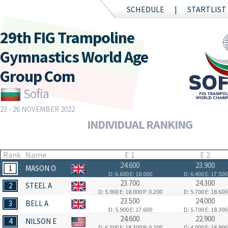
SCHEDULE
STARTLIST
29th FIG Trampoline
Gymnastics World Age
Group Com
Sofia
23 - 26 NOVEMBER 2022
INDIVIDUAL RANKING
Rank
Name
E 1
E 2
24.600
23.900
1
MASON O
D: 6.600
E: 18.000
D: 6.400
E: 17.500
23.700
24.300
2
STEEL A
D: 5.900
E: 18.000
P: 0.200
D: 5.700
E: 18.600
23.500
24.000
3
BELL A
D: 5.900
E: 17.600
D: 5.700
E: 18.300
24.600
22.900
4
NILSON E
D: 6.500
E: 18.300
P: 0.200
D: 4.000
E: 18.900