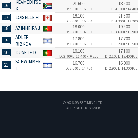
KEAMEDITSE
21.600
18.500
16
K
D: 5.000
E: 16.600
D: 4.100
E: 14.400
18.100
21.500
17
LOISELLE H
D: 2.600
E: 15.500
D: 4.300
E: 17.200
18.000
19.500
18
AZINHEIRA J
D: 3.200
E: 14.800
D: 3.600
E: 15.900
ADLER
17.800
17.700
19
RIBKE A
D: 1.200
E: 16.600
D: 1.200
E: 16.500
18.100
17.100
20
DUARTE D
D: 2.900
E: 15.400
P: 0.200
D: 2.100
E: 15.400
P: 0
SCHWIMMER
16.700
16.800
21
I
D: 2.000
E: 14.700
D: 2.900
E: 14.300
P: 0
© 2026 SWISS TIMING LTD,
ALL RIGHTS RESERVED