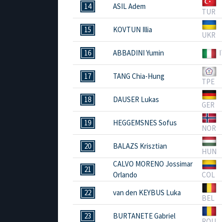
14
ASIL Adem
TUR
15
KOVTUN Illia
UKR
16
ABBADINI Yumin
17
TANG Chia-Hung
TPE
18
DAUSER Lukas
GER
19
HEGGEMSNES Sofus
NOR
20
BALAZS Krisztian
HUN
CALVO MORENO Jossimar
21
Orlando
COL
22
van den KEYBUS Luka
BEL
23
BURTANETE Gabriel
ROU