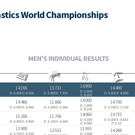
nastics World Championships
MEN'S INDIVIDUAL RESULTS
14.000
14.166
13.733
14.400
D: 6.000
D: 5.600
E: 8.566
D: 5.800
E: 7.933
D: 5.600
E: 8.800
E: 8.000
14.000
14.466
11.666
14.700
D: 5.800
D: 6.000
E: 8.466
D: 5.600
E: 6.066
D: 5.600
E: 9.100
E: 8.200
14.066
14.733
15.266
11.766
D: 6.000
D: 6.000
E: 8.833
D: 6.400
E: 8.866
D: 5.100
E: 6.666
E: 8.066
P: 0.10
13.900
13.933
12.533
14.266
D: 5.700
E: 8.300
D: 5.600