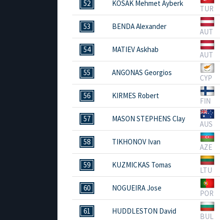
52
KOSAK Mehmet Ayberk
TUR
53
BENDA Alexander
AUT
54
MATIEV Askhab
AUT
55
ANGONAS Georgios
CYP
56
KIRMES Robert
FIN
57
MASON STEPHENS Clay
AUS
58
TIKHONOV Ivan
AZE
59
KUZMICKAS Tomas
LTU
60
NOGUEIRA Jose
POR
61
HUDDLESTON David
BUL