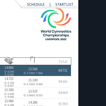
SCHEDULE
STARTLIST
Total
14.866
13.566
84.731
D: 6.300
D: 5.700
E: 7.866
E: 8.566
14.733
15.100
84.665
D: 6.100
D: 6.700
E: 8.400
E: 8.633
15.300
13.533
84.664
D: 6.300
D: 5.000
E: 8.533
E: 9.000
15.066
14.266
83.964
D: 6.500