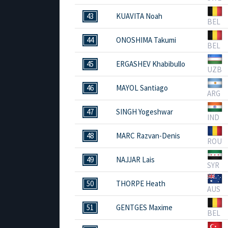
43
KUAVITA Noah
BEL
44
ONOSHIMA Takumi
BEL
45
ERGASHEV Khabibullo
UZB
46
MAYOL Santiago
ARG
47
SINGH Yogeshwar
IND
48
MARC Razvan-Denis
ROU
49
NAJJAR Lais
SYR
50
THORPE Heath
AUS
51
GENTGES Maxime
BEL