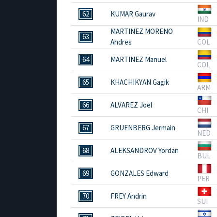
62
KUMAR Gaurav
IND
MARTINEZ MORENO
63
Andres
COL
64
MARTINEZ Manuel
COL
65
KHACHIKYAN Gagik
ARM
66
ALVAREZ Joel
CHI
67
GRUENBERG Jermain
NED
68
ALEKSANDROV Yordan
BUL
69
GONZALES Edward
PER
70
FREY Andrin
SUI