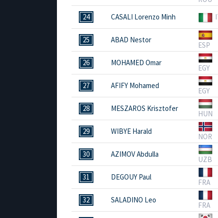
24
CASALI Lorenzo Minh
25
ABAD Nestor
ESP
26
MOHAMED Omar
EGY
27
AFIFY Mohamed
EGY
28
MESZAROS Krisztofer
HUN
29
WIBYE Harald
NOR
30
AZIMOV Abdulla
UZB
31
DEGOUY Paul
FRA
32
SALADINO Leo
FRA