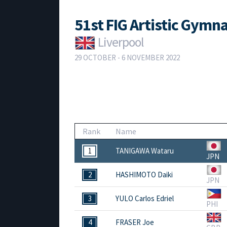
51st FIG Artistic Gym
Liverpool
29 OCTOBER - 6 NOVEMBER 2022
Rank
Name
1
TANIGAWA Wataru
JPN
2
HASHIMOTO Daiki
JPN
3
YULO Carlos Edriel
PHI
4
FRASER Joe