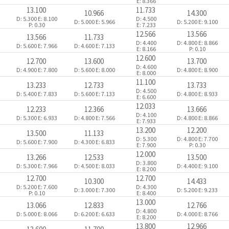
E: 8.366
13.100
11.733
10.966
14.300
D: 5.300
E: 8.100
D: 4.500
D: 5.000
E: 5.966
D: 5.200
E: 9.100
P: 0.30
E: 7.233
12.566
13.566
13.566
11.733
D: 4.400
D: 4.800
E: 8.866
D: 5.600
E: 7.966
D: 4.600
E: 7.133
E: 8.166
P: 0.10
12.600
12.700
13.600
13.700
D: 4.600
D: 4.900
E: 7.800
D: 5.600
E: 8.000
D: 4.800
E: 8.900
E: 8.000
11.100
13.233
12.733
13.733
D: 4.500
D: 5.400
E: 7.833
D: 5.600
E: 7.133
D: 4.800
E: 8.933
E: 6.600
12.033
12.233
12.366
13.666
D: 4.100
D: 5.300
E: 6.933
D: 4.800
E: 7.566
D: 4.800
E: 8.866
E: 7.933
13.200
12.200
13.500
11.133
D: 5.300
D: 4.800
E: 7.700
D: 5.600
E: 7.900
D: 4.300
E: 6.833
E: 7.900
P: 0.30
12.000
13.266
12.533
13.500
D: 3.800
D: 5.300
E: 7.966
D: 4.500
E: 8.033
D: 4.400
E: 9.100
E: 8.200
12.700
12.700
10.300
14.433
D: 5.200
E: 7.600
D: 4.300
D: 3.000
E: 7.300
D: 5.200
E: 9.233
P: 0.10
E: 8.400
13.000
13.066
12.833
12.766
D: 4.800
D: 5.000
E: 8.066
D: 6.200
E: 6.633
D: 4.000
E: 8.766
E: 8.200
13.800
12.966