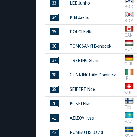
33
LEE Junho
KOR
34
KIM Jaeho
KOR
35
DOLCI Felix
CAN
36
TOMCSANYI Benedek
HUN
37
TREBING Glenn
GER
38
CUNNINGHAM Dominick
IRL
39
SEIFERT Noe
SUI
40
KOSKI Elias
FIN
41
AZIZOV Ilyas
KAZ
42
RUMBUTIS David
SWE