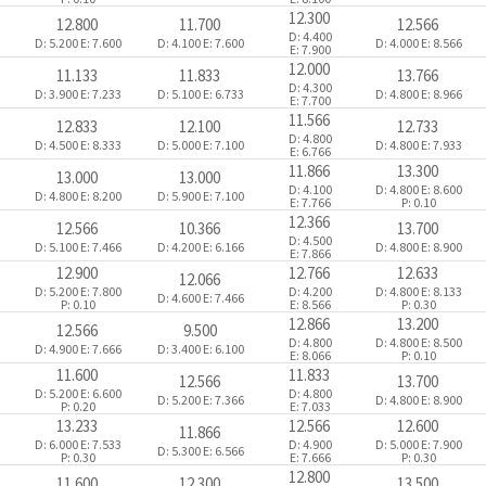
12.300
12.800
11.700
12.566
D: 4.400
D: 5.200
E: 7.600
D: 4.100
E: 7.600
D: 4.000
E: 8.566
E: 7.900
12.000
11.133
11.833
13.766
D: 4.300
D: 3.900
E: 7.233
D: 5.100
E: 6.733
D: 4.800
E: 8.966
E: 7.700
11.566
12.833
12.100
12.733
D: 4.800
D: 4.500
E: 8.333
D: 5.000
E: 7.100
D: 4.800
E: 7.933
E: 6.766
11.866
13.300
13.000
13.000
D: 4.100
D: 4.800
E: 8.600
D: 4.800
E: 8.200
D: 5.900
E: 7.100
E: 7.766
P: 0.10
12.366
12.566
10.366
13.700
D: 4.500
D: 5.100
E: 7.466
D: 4.200
E: 6.166
D: 4.800
E: 8.900
E: 7.866
12.900
12.766
12.633
12.066
D: 5.200
E: 7.800
D: 4.200
D: 4.800
E: 8.133
D: 4.600
E: 7.466
P: 0.10
E: 8.566
P: 0.30
12.866
13.200
12.566
9.500
D: 4.800
D: 4.800
E: 8.500
D: 4.900
E: 7.666
D: 3.400
E: 6.100
E: 8.066
P: 0.10
11.600
11.833
12.566
13.700
D: 5.200
E: 6.600
D: 4.800
D: 5.200
E: 7.366
D: 4.800
E: 8.900
P: 0.20
E: 7.033
13.233
12.566
12.600
11.866
D: 6.000
E: 7.533
D: 4.900
D: 5.000
E: 7.900
D: 5.300
E: 6.566
P: 0.30
E: 7.666
P: 0.30
12.800
11.600
12.300
13.500