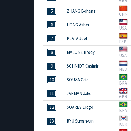
GBR
5
ZHANG Boheng
CHN
6
HONG Asher
USA
7
PLATA Joel
ESP
8
MALONE Brody
USA
9
SCHMIDT Casimir
NED
10
SOUZA Caio
BRA
11
JARMAN Jake
GBR
12
SOARES Diogo
BRA
13
RYU Sunghyun
KOR