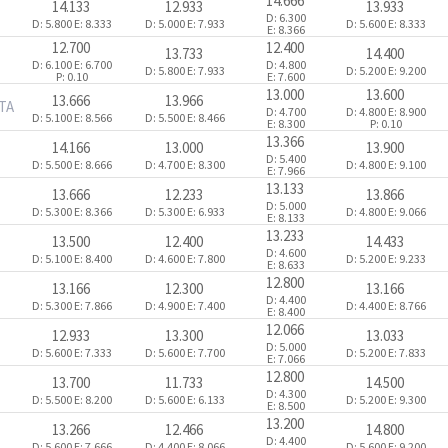
14.666
14.133
12.933
13.933
D: 6.300
D: 5.800
E: 8.333
D: 5.000
E: 7.933
D: 5.600
E: 8.333
E: 8.366
12.700
12.400
13.733
14.400
D: 6.100
E: 6.700
D: 4.800
D: 5.800
E: 7.933
D: 5.200
E: 9.200
P: 0.10
E: 7.600
13.000
13.600
13.666
13.966
ITA
D: 4.700
D: 4.800
E: 8.900
D: 5.100
E: 8.566
D: 5.500
E: 8.466
E: 8.300
P: 0.10
13.366
14.166
13.000
13.900
D: 5.400
D: 5.500
E: 8.666
D: 4.700
E: 8.300
D: 4.800
E: 9.100
E: 7.966
13.133
13.666
12.233
13.866
D: 5.000
D: 5.300
E: 8.366
D: 5.300
E: 6.933
D: 4.800
E: 9.066
E: 8.133
13.233
13.500
12.400
14.433
D: 4.600
D: 5.100
E: 8.400
D: 4.600
E: 7.800
D: 5.200
E: 9.233
E: 8.633
12.800
13.166
12.300
13.166
D: 4.400
D: 5.300
E: 7.866
D: 4.900
E: 7.400
D: 4.400
E: 8.766
E: 8.400
12.066
12.933
13.300
13.033
D: 5.000
D: 5.600
E: 7.333
D: 5.600
E: 7.700
D: 5.200
E: 7.833
E: 7.066
12.800
13.700
11.733
14.500
D: 4.300
D: 5.500
E: 8.200
D: 5.600
E: 6.133
D: 5.200
E: 9.300
E: 8.500
13.200
13.266
12.466
14.800
D: 4.400
D: 5.600
E: 7.666
D: 4.400
E: 8.066
D: 5.600
E: 9.200