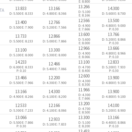
E: 8.800
13.266
13.833
13.166
14.300
ITA
D: 5.100
D: 5.500
E: 8.333
D: 4.800
E: 8.366
D: 5.600
E: 8.700
E: 8.166
12.566
13.500
13.400
12.766
D: 4.900
D: 4.800
E: 9.000
D: 5.500
E: 7.900
D: 5.200
E: 7.566
E: 7.666
P: 0.30
13.600
13.766
13.733
12.866
D: 5.600
D: 5.200
E: 8.866
D: 5.500
E: 8.233
D: 5.000
E: 7.866
E: 8.000
P: 0.30
12.966
13.666
13.100
13.300
D: 4.900
D: 4.800
E: 8.966
D: 5.100
E: 8.000
D: 5.300
E: 8.000
E: 8.066
P: 0.10
14.233
13.100
12.833
12.466
D: 6.000
E: 8.333
D: 4.700
D: 5.200
E: 7.933
D: 5.400
E: 7.066
P: 0.10
E: 8.400
P: 0.30
12.600
13.466
12.200
13.900
D: 4.300
D: 5.500
E: 7.966
D: 4.300
E: 7.900
D: 4.800
E: 9.100
E: 8.300
11.966
13.166
14.300
13.900
D: 4.300
D: 4.900
E: 8.266
D: 6.100
E: 8.200
D: 4.800
E: 9.100
E: 7.666
13.200
12.533
12.166
14.100
D: 4.700
D: 5.300
E: 7.233
D: 4.100
E: 8.066
D: 5.200
E: 8.900
E: 8.500
13.066
13.300
13.166
12.933
D: 5.500
E: 7.866
D: 5.100
D: 4.400
E: 8.866
D: 5.100
E: 7.833
P: 0.30
E: 8.200
P: 0.10
13.433