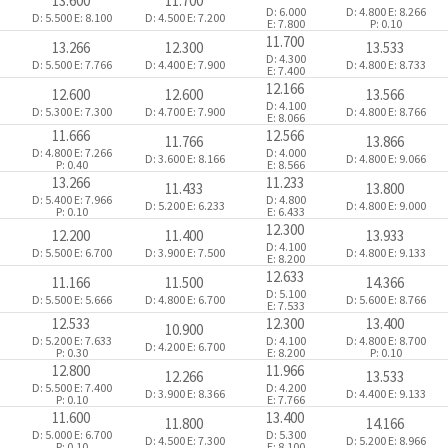
13.600
11.700
D: 6.000
D: 4.800
E: 8.266
D: 5.500
E: 8.100
D: 4.500
E: 7.200
E: 7.800
P: 0.10
11.700
13.266
12.300
13.533
D: 4.300
D: 5.500
E: 7.766
D: 4.400
E: 7.900
D: 4.800
E: 8.733
E: 7.400
12.166
12.600
12.600
13.566
D: 4.100
D: 5.300
E: 7.300
D: 4.700
E: 7.900
D: 4.800
E: 8.766
E: 8.066
11.666
12.566
11.766
13.866
D: 4.800
E: 7.266
D: 4.000
D: 3.600
E: 8.166
D: 4.800
E: 9.066
P: 0.40
E: 8.566
13.266
11.233
11.433
13.800
D: 5.400
E: 7.966
D: 4.800
D: 5.200
E: 6.233
D: 4.800
E: 9.000
P: 0.10
E: 6.433
12.300
12.200
11.400
13.933
D: 4.100
D: 5.500
E: 6.700
D: 3.900
E: 7.500
D: 4.800
E: 9.133
E: 8.200
12.633
11.166
11.500
14.366
D: 5.100
D: 5.500
E: 5.666
D: 4.800
E: 6.700
D: 5.600
E: 8.766
E: 7.533
12.533
12.300
13.400
10.900
D: 5.200
E: 7.633
D: 4.100
D: 4.800
E: 8.700
D: 4.200
E: 6.700
P: 0.30
E: 8.200
P: 0.10
12.800
11.966
12.266
13.533
D: 5.500
E: 7.400
D: 4.200
D: 3.900
E: 8.366
D: 4.400
E: 9.133
P: 0.10
E: 7.766
11.600
13.400
11.800
14.166
D: 5.000
E: 6.700
D: 5.300
D: 4.500
E: 7.300
D: 5.200
E: 8.966
P: 0.10
E: 8.100