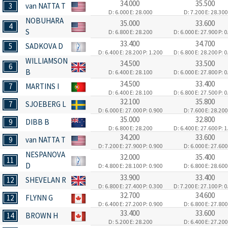
34.000
35.500
3
van NATTA T
D: 6.000
E: 28.000
D: 7.200
E: 28.300
NOBUHARA
35.000
33.600
4
S
D: 6.800
E: 28.200
D: 6.000
E: 27.900
P: 0
33.400
34.700
5
SADKOVA D
D: 6.400
E: 28.200
P: 1.200
D: 6.800
E: 28.200
P: 0
WILLIAMSON
34.500
33.500
6
B
D: 6.400
E: 28.100
D: 6.000
E: 27.800
P: 0
34.500
33.400
7
MARTINS I
D: 6.400
E: 28.100
D: 6.800
E: 27.500
P: 0
32.100
35.800
7
SJOEBERG L
D: 6.000
E: 27.000
P: 0.900
D: 7.600
E: 28.200
35.000
32.800
9
DIBB B
D: 6.800
E: 28.200
D: 6.400
E: 27.600
P: 1
34.200
33.600
9
van NATTA T
D: 7.200
E: 27.900
P: 0.900
D: 6.000
E: 27.600
NESPANOVA
32.000
35.400
11
D
D: 4.800
E: 28.100
P: 0.900
D: 6.800
E: 28.600
33.900
33.400
12
SHEVELAN R
D: 6.800
E: 27.400
P: 0.300
D: 7.200
E: 27.100
P: 0
32.700
34.600
12
FLYNN G
D: 6.400
E: 27.200
P: 0.900
D: 6.800
E: 27.800
33.400
33.600
14
BROWN H
D: 5.200
E: 28.200
D: 6.400
E: 27.200