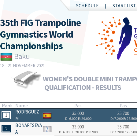
SCHEDULE
STARTLIST
35th FIG Trampoline
Gymnastics World
Championships
Baku
18 - 21 NOVEMBER 2021
WOMEN'S DOUBLE MINI TRAMP
QUALIFICATION - RESULTS
Rank
Name
Pas
Pas
RODRIGUEZ
35.000
35.700
1
M
D: 6.000
E: 29.000
D: 7.200
E: 28.500
BONARTSEVA
33.900
35.700
2
A
D: 6.800
E: 28.000
P: 0.900
D: 7.200
E: 28.500