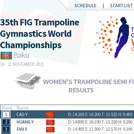
SCHEDULE
STARTLIST
35th FIG Trampoline
Gymnastics World
Championships
Baku
18 - 21 NOVEMBER 2021
WOMEN'S TRAMPOLINE SEMI FI
RESULTS
Rank
Name
1
CAO Y
D: 14.200
E: 16.200
T: 15.925
H: 9.400
2
HUANG Y
D: 14.800
E: 16.100
T: 15.220
H: 9.200
3
FAN X
D: 14.400
E: 15.900
T: 15.570
H: 9.300