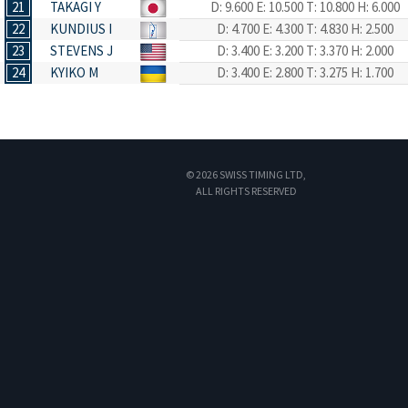
21
TAKAGI Y
D: 9.600
E: 10.500
T: 10.800
H: 6.000
22
KUNDIUS I
D: 4.700
E: 4.300
T: 4.830
H: 2.500
23
STEVENS J
D: 3.400
E: 3.200
T: 3.370
H: 2.000
24
KYIKO M
D: 3.400
E: 2.800
T: 3.275
H: 1.700
© 2026 SWISS TIMING LTD,
ALL RIGHTS RESERVED