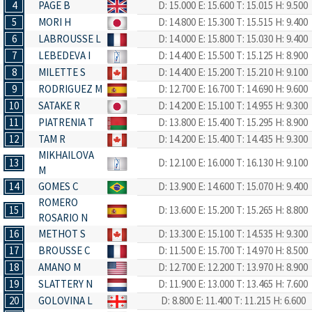
4
PAGE B
D: 15.000
E: 15.600
T: 15.015
H: 9.500
5
MORI H
D: 14.800
E: 15.300
T: 15.515
H: 9.400
6
LABROUSSE L
D: 14.000
E: 15.800
T: 15.030
H: 9.400
7
LEBEDEVA I
D: 14.400
E: 15.500
T: 15.125
H: 8.900
8
MILETTE S
D: 14.400
E: 15.200
T: 15.210
H: 9.100
9
RODRIGUEZ M
D: 12.700
E: 16.700
T: 14.690
H: 9.600
10
SATAKE R
D: 14.200
E: 15.100
T: 14.955
H: 9.300
11
PIATRENIA T
D: 13.800
E: 15.400
T: 15.295
H: 8.900
12
TAM R
D: 14.200
E: 15.400
T: 14.435
H: 9.300
MIKHAILOVA
13
D: 12.100
E: 16.000
T: 16.130
H: 9.100
M
14
GOMES C
D: 13.900
E: 14.600
T: 15.070
H: 9.400
ROMERO
15
D: 13.600
E: 15.200
T: 15.265
H: 8.800
ROSARIO N
16
METHOT S
D: 13.300
E: 15.100
T: 14.535
H: 9.300
17
BROUSSE C
D: 11.500
E: 15.700
T: 14.970
H: 8.500
18
AMANO M
D: 12.700
E: 12.200
T: 13.970
H: 8.900
19
SLATTERY N
D: 11.900
E: 13.000
T: 13.465
H: 7.600
20
GOLOVINA L
D: 8.800
E: 11.400
T: 11.215
H: 6.600