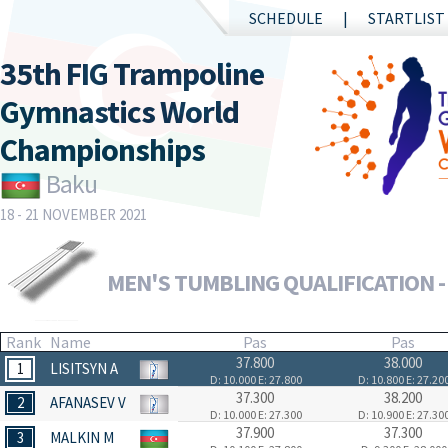
SCHEDULE
STARTLIST
35th FIG Trampoline
Gymnastics World
Championships
Baku
18 - 21 NOVEMBER 2021
MEN'S TUMBLING QUALIFICATION -
Rank
Name
Pas
Pas
37.800
38.000
1
LISITSYN A
D: 10.000
E: 27.800
D: 10.800
E: 27.20
37.300
38.200
2
AFANASEV V
D: 10.000
E: 27.300
D: 10.900
E: 27.30
37.900
37.300
3
MALKIN M