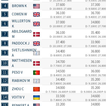
D: 10.100
E: 27.800
D: 9.300
E: 28.000
37.600
37.300
4
BROWN K
D: 10.000
E: 27.600
D: 9.500
E: 27.800
36.100
36.700
5
COWEN W
D: 8.500
E: 27.600
D: 9.400
E: 27.300
WILLERTON
37.000
34.800
6
K
D: 10.000
E: 27.000
D: 7.100
E: 27.700
ABILDGAARD
36.100
35.400
7
M
D: 10.000
E: 26.100
D: 9.300
E: 26.100
37.400
33.900
8
PADDOCK J
D: 10.100
E: 27.300
D: 7.300
E: 26.600
SVETLISHNIKOV
34.400
36.800
9
A
D: 8.600
E: 25.800
D: 9.500
E: 27.300
MATTHIESEN
34.700
36.100
10
A
D: 7.700
E: 27.000
D: 9.300
E: 26.800
34.500
36.000
11
PESO V
D: 8.400
E: 26.100
D: 9.300
E: 26.700
34.400
35.200
12
RIABIKOV M
D: 7.800
E: 26.600
D: 9.100
E: 26.100
34.000
35.200
13
ZHOU C
D: 7.700
E: 26.600
P: 0.300
D: 9.300
E: 26.200
P: 0
33.500
34.600
14
VOITIV V
D: 7.800
E: 25.700
D: 8.500
E: 26.100
33.200
34.800
15
RENKERT A