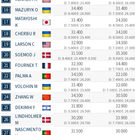
D: 7.800
E: 25.400
D: 8.500
E: 26.300
34.400
33.400
16
MAZURYK O
D: 8.400
E: 26.000
D: 7.300
E: 26.100
MATAYOSHI
33.400
34.300
17
K
D: 7.500
E: 25.900
D: 8.500
E: 25.800
33.400
34.100
18
CHERBU R
D: 8.000
E: 25.400
D: 8.500
E: 25.600
32.900
34.300
19
LARSON C
D: 5.800
E: 27.100
D: 7.300
E: 27.000
31.500
35.300
20
SOEMOD J
D: 8.400
E: 23.400
P: 0.300
D: 9.300
E: 26.000
32.300
34.400
21
FOURNEX T
D: 5.800
E: 26.500
D: 7.700
E: 26.700
34.100
32.100
22
PALMA A
D: 7.900
E: 26.200
D: 7.400
E: 24.700
33.400
32.600
23
VOLOHIN M
D: 7.800
E: 25.600
D: 7.300
E: 25.600
P: 0
34.300
30.500
24
ZHANG W
D: 7.700
E: 26.600
D: 6.300
E: 24.200
31.800
32.900
25
DEKIMHI Y
D: 5.500
E: 26.300
D: 6.900
E: 26.000
LINDHOLMER
30.200
33.900
26
M
D: 5.500
E: 24.700
D: 7.700
E: 26.200
NASCIMENTO
31.500
30.000
27